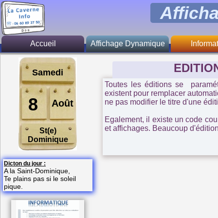
Affich
Accueil
Affichage Dynamique
Informa
Généralité
Présent
EDITIO
Samedi
Fonction principale
Zone d'inte
Toutes les éditions se paramét
existent pour remplacer automatiqu
Activité
Tari
8
Août
ne pas modifier le titre d'une éditi
Restauration
Logiciel libr
Egalement, il existe un code coul
et affichages. Beaucoup d'éditio
St(e)
A savoir
Dominique
Tarif
Dicton du jour :
A la Saint-Dominique,
Te plains pas si le soleil
pique.