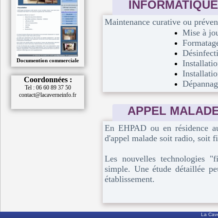
INFORMATIQUE
Maintenance curative ou prévent
Mise à jou
Formatage
Désinfecti
Documention commerciale
Installati
Installati
Coordonnées :
Dépannage 
Tel : 06 60 89 37 50
contact@lacaverneinfo.fr
APPEL MALAD
En EHPAD ou en résidence aut
d'appel malade soit radio, soit f
Les nouvelles technologies "fi
simple. Une étude détaillée pe
établissement.
La Cave