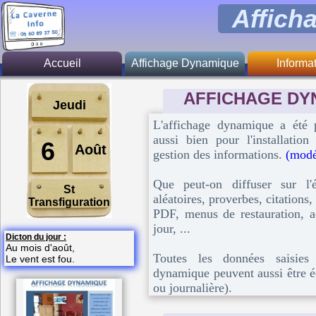
Affich
Accueil
Affichage Dynamique
Informa
Généralité
Présent
AFFICHAGE DY
Jeudi
Fonction principale
Zone d'inte
L'affichage dynamique a été
aussi bien pour l'installatio
Activité
Tari
6
Août
gestion des informations.
(modél
Restauration
Logiciel libr
Que peut-on diffuser sur l
St
A savoir
aléatoires, proverbes, citations
Transfiguration
PDF, menus de restauration, ac
Tarif
jour, ...
Dicton du jour :
Au mois d'août,
Toutes les données saisies 
Le vent est fou.
dynamique peuvent aussi être 
ou journalière).