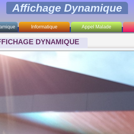
Affichage Dynamique
namique
Informatique
Appel Malade
té
Présentation
FFICHAGE DYNAMIQUE
cipale
Zone d'intervention
Tarif
ion
Logiciel libre de droits
r