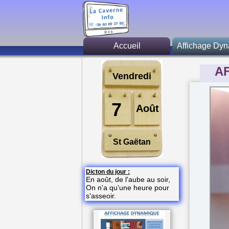
Accueil
Affichage Dy
Générali
A
Vendredi
Fonction prin
Activité
7
Août
Restaurat
St Gaëtan
A savoi
Tarif
Dicton du jour :
En août, de l'aube au soir,
On n'a qu'une heure pour
s'asseoir.