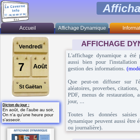
Affich
Accueil
Affichage Dynamique
Informa
Généralité
Présent
AFFICHAGE DY
Vendredi
Fonction principale
Zone d'inte
L'affichage dynamique a été
aussi bien pour l'installatio
Activité
Tari
7
Août
gestion des informations.
(modél
Restauration
Logiciel libr
Que peut-on diffuser sur l
St Gaëtan
A savoir
aléatoires, proverbes, citations
PDF, menus de restauration, ac
Tarif
jour, ...
Dicton du jour :
En août, de l'aube au soir,
Toutes les données saisies 
On n'a qu'une heure pour
s'asseoir.
dynamique peuvent aussi être 
ou journalière).