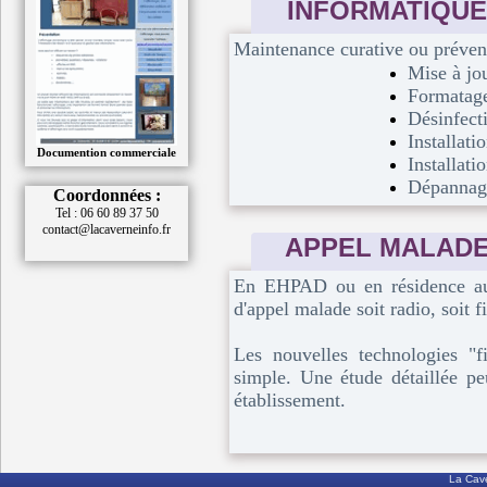
INFORMATIQUE
Maintenance curative ou prévent
Mise à jou
Formatage
Désinfecti
Installati
Documention commerciale
Installati
Dépannage 
Coordonnées :
Tel : 06 60 89 37 50
contact@lacaverneinfo.fr
APPEL MALAD
En EHPAD ou en résidence aut
d'appel malade soit radio, soit f
Les nouvelles technologies "fi
simple. Une étude détaillée pe
établissement.
La Cave